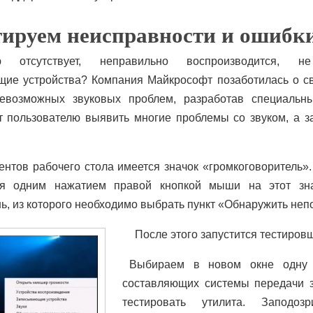
тируем неисправности и ошибк
ю отсутствует, неправильно воспроизводится, 
щие устройства? Компания Майкрософт позаботилась о св
евозможных звуковых проблем, разработав специальн
 пользователю выявить многие проблемы со звуком, а з
ентов рабочего стола имеется значок «громкоговоритель»
ся одним нажатием правой кнопкой мыши на этот зн
ь, из которого необходимо выбрать пункт «Обнаружить непо
После этого запустится тестиров
Выбираем в новом окне одну 
составляющих системы передачи зв
тестировать утилита. Заподо