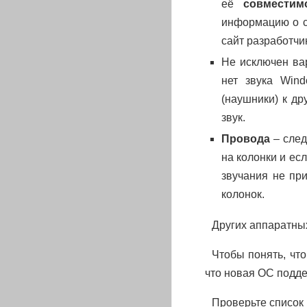
её
совместим
информацию о с
сайт разработчи
Не исключен в
нет звука Win
(наушники) к д
звук.
Провода
– след
на колонки и ес
звучания не пр
колонок.
Других аппаратных
Чтобы понять, чт
что новая ОС подде
Проверьте список