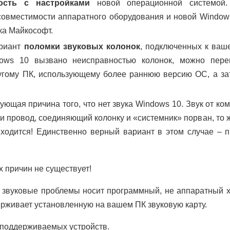
ость с настройками
новой операционной системой.
овместимости аппаратного оборудования и новой Window
ка Майкософт.
ариант
поломки звуковых колонок
, подключенных к ваше
dows 10 вызвано неисправностью колонок, можно пере
ругому ПК, использующему более раннюю версию ОС, а за
ующая причина того, что нет звука Windows 10. Звук от к
ли провод, соединяющий колонку и «системник» порван, то 
иходится! Единственно верный вариант в этом случае – 
 причин не существует!
о звуковые проблемы носит программный, не аппаратный х
рживает установленную на вашем ПК звуковую карту.
 поддерживаемых устройств.