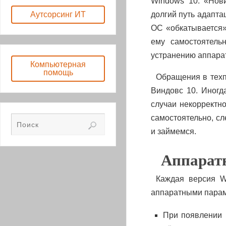
Windows 10. «Нов
долгий путь адапта
Аутсорсинг ИТ
ОС «обкатывается»
ему самостоятель
устранению аппара
Компьютерная
помощь
Обращения в техп
Виндовс 10. Иногд
случаи некорректн
самостоятельно, сл
и займемся.
Аппарат
Каждая версия W
аппаратными парам
При появлении 