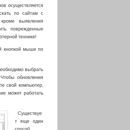
ров осуществляется
скать по сайтам с
 кроме выявления
ить поврежденные
ютерной технике!
ой кнопкой мыши по
 необходимо выбрать
 Чтобы обновления
ите свой компьютер.
ние может работать
Существуе
т еще один
способ