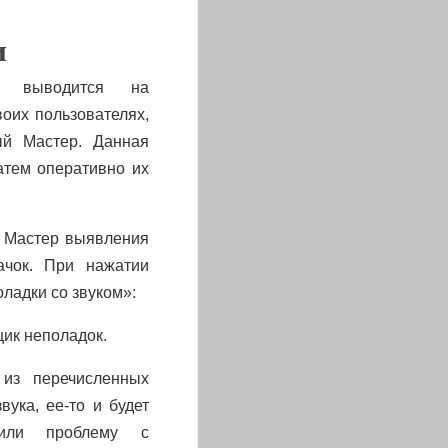
и
не выводится на
оих пользователях,
ый Мастер. Данная
атем оперативно их
. Мастер выявления
ачок. При нажатии
ладки со звуком»:
щик неполадок.
из перечисленных
ука, ее-то и будет
зрили проблему с