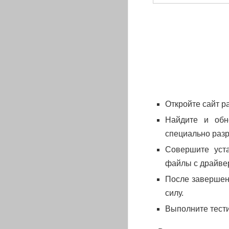
Откройте сайт р
Найдите и обн
специально раз
Совершите уста
файлы с драйве
После завершени
силу.
Выполните тести