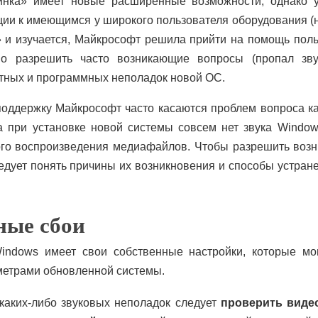
инка» имеет новые расширенные возможности, однако 
ции к имеющимся у широкого пользователя оборудования (н
 и изучается, Майкрософт решила прийти на помощь поль
но разрешить часто возникающие вопросы (пропал зв
тных и программных неполадок новой ОС.
оддержку Майкрософт часто касаются проблем вопроса как
а при установке новой системы совсем нет звука Windo
ого воспроизведения медиафайлов. Чтобы разрешить во
едует понять причины их возникновения и способы устран
ные сбои
indows имеет свои собственные настройки, которые мо
етрами обновленной системы.
каких-либо звуковых неполадок следует
проверить виде