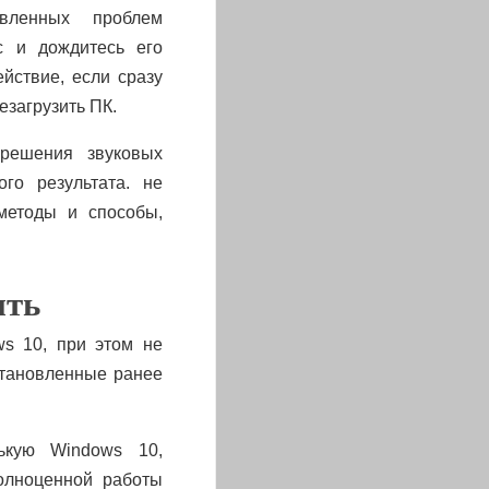
вленных проблем
с и дождитесь его
ействие, если сразу
загрузить ПК.
решения звуковых
го результата. не
методы и способы,
ить
s 10, при этом не
становленные ранее
ькую Windows 10,
олноценной работы