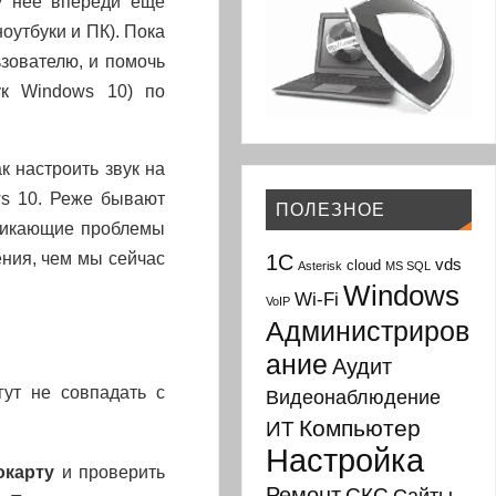
у нее впереди еще
оутбуки и ПК). Пока
зователю, и помочь
ук Windows 10) по
 настроить звук на
ws 10. Реже бывают
ПОЛЕЗНОЕ
зникающие проблемы
ения, чем мы сейчас
1С
vds
cloud
Asterisk
MS SQL
Windows
Wi-Fi
VoIP
Администриров
ание
Аудит
гут не совпадать с
Видеонаблюдение
Компьютер
ИТ
Настройка
окарту
и проверить
Ремонт
СКС